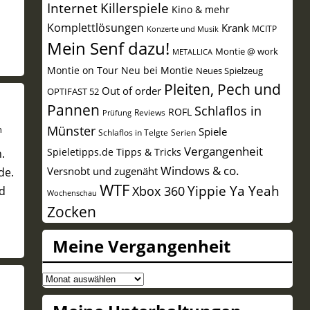
Internet
Killerspiele
Kino & mehr
Komplettlösungen
Krank
MCITP
Konzerte und Musik
Mein Senf dazu!
Montie @ work
METALLICA
Montie on Tour
Neu bei Montie
Neues Spielzeug
Pleiten, Pech und
Out of order
OPTIFAST 52
Pannen
Schlaflos in
ROFL
Reviews
Prüfung
Münster
n
Spiele
Schlaflos in Telgte
Serien
Vergangenheit
Spieletipps.de
Tipps & Tricks
.
Windows & co.
Versnobt und zugenäht
de.
WTF
Yippie Ya Yeah
Xbox 360
rd
Wochenschau
Zocken
Meine Vergangenheit
Meine