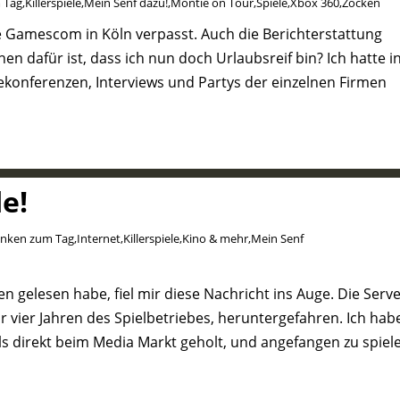
 Tag
,
Killerspiele
,
Mein Senf dazu!
,
Montie on Tour
,
Spiele
,
Xbox 360
,
Zocken
die Gamescom in Köln verpasst. Auch die Berichterstattung
n dafür ist, dass ich nun doch Urlaubsreif bin? Ich hatte i
konferenzen, Interviews und Partys der einzelnen Firmen
e!
nken zum Tag
,
Internet
,
Killerspiele
,
Kino & mehr
,
Mein Senf
en gelesen habe, fiel mir diese Nachricht ins Auge. Die Serv
r vier Jahren des Spielbetriebes, heruntergefahren. Ich hab
s direkt beim Media Markt geholt, und angefangen zu spiel