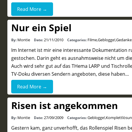
Read More →
Nur ein Spiel
Montie
21/11/2010
Filme
,
Geblogge!
,
Gedanke
By:
Date:
Categories:
Im Internet ist mir eine interessante Dokumentation
gestochen. Darin geht es ausnahmsweise nicht um die „
Auch wird sehr gut auf das THema LARP und Tischrolle
TV-Doku diversen Sendern angeboten, diese haben…
Read More →
Risen ist angekommen
Montie
27/09/2009
Geblogge!
,
Komplettlösu
By:
Date:
Categories:
Gestern kam, ganz unverhofft, das Rollenspiel Risen bei