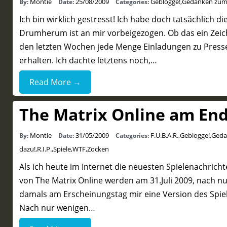
Montie
25/08/2009
Geblogge!
,
Gedanken zum
By:
Date:
Categories:
Ich bin wirklich gestresst! Ich habe doch tatsächlich 
Drumherum ist an mir vorbeigezogen. Ob das ein Zeiche
den letzten Wochen jede Menge Einladungen zu Presse
erhalten. Ich dachte letztens noch,…
Read More →
The Matrix Online am End
Montie
31/05/2009
F.U.B.A.R.
,
Geblogge!
,
Geda
By:
Date:
Categories:
dazu!
,
R.I.P.
,
Spiele
,
WTF
,
Zocken
Als ich heute im Internet die neuesten Spielenachricht
von The Matrix Online werden am 31.Juli 2009, nach nu
damals am Erscheinungstag mir eine Version des Spiel
Nach nur wenigen…