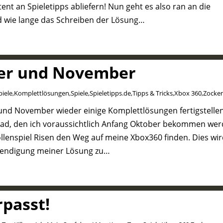
ent an Spieletipps abliefern! Nun geht es also ran an die
und wie lange das Schreiben der Lösung…
er und November
piele
,
Komplettlösungen
,
Spiele
,
Spieletipps.de
,
Tipps & Tricks
,
Xbox 360
,
Zocke
und November wieder einige Komplettlösungen fertigstellen
uad, den ich voraussichtlich Anfang Oktober bekommen wer
ollenspiel Risen den Weg auf meine Xbox360 finden. Dies wi
Beendigung meiner Lösung zu…
passt!