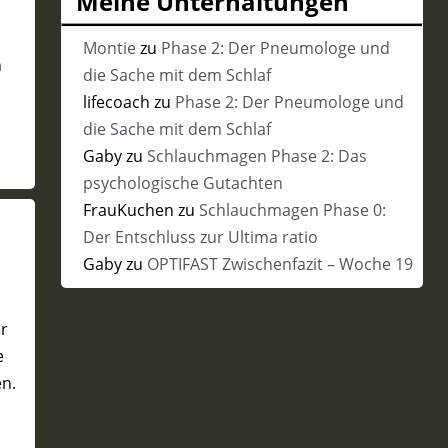
Meine Unterhaltungen
Vergangenheit
Montie
zu
Phase 2: Der Pneumologe und
n
die Sache mit dem Schlaf
lifecoach
zu
Phase 2: Der Pneumologe und
die Sache mit dem Schlaf
Gaby
zu
Schlauchmagen Phase 2: Das
psychologische Gutachten
FrauKuchen
zu
Schlauchmagen Phase 0:
Der Entschluss zur Ultima ratio
Gaby
zu
OPTIFAST Zwischenfazit – Woche 19
er
e
en.