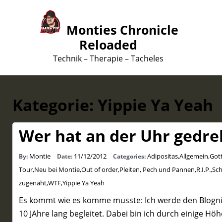
Monties Chronicle
Reloaded
Technik – Therapie – Tacheles
Kategorie:
Yippie Ya Yeah
Wer hat an der Uhr gedre
Montie
11/12/2012
Adipositas
,
Allgemein
,
Gott
By:
Date:
Categories:
Tour
,
Neu bei Montie
,
Out of order
,
Pleiten, Pech und Pannen
,
R.I.P.
,
Sch
zugenäht
,
WTF
,
Yippie Ya Yeah
Es kommt wie es komme musste: Ich werde den Blognic
10 JAhre lang begleitet. Dabei bin ich durch einige Hö