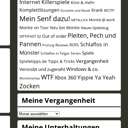
Internet
Killerspiele
Kino & mehr
Komplettlösungen
Krank
MCITP
Konzerte und Musik
Mein Senf dazu!
Montie @ work
METALLICA
Montie on Tour
Neu bei Montie
Neues Spielzeug
Pleiten, Pech und
Out of order
OPTIFAST 52
Pannen
Schlaflos in
ROFL
Reviews
Prüfung
Münster
Spiele
Schlaflos in Telgte
Serien
Vergangenheit
Spieletipps.de
Tipps & Tricks
Windows & co.
Versnobt und zugenäht
WTF
Yippie Ya Yeah
Xbox 360
Wochenschau
Zocken
Meine Vergangenheit
Meine
Meine Unterhaltungen