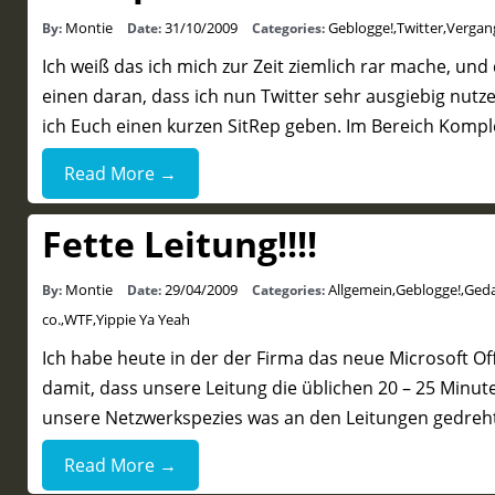
Montie
31/10/2009
Geblogge!
,
Twitter
,
Vergan
By:
Date:
Categories:
Ich weiß das ich mich zur Zeit ziemlich rar mache, un
einen daran, dass ich nun Twitter sehr ausgiebig nu
ich Euch einen kurzen SitRep geben. Im Bereich Komple
Read More →
Fette Leitung!!!!
Montie
29/04/2009
Allgemein
,
Geblogge!
,
Ged
By:
Date:
Categories:
co.
,
WTF
,
Yippie Ya Yeah
Ich habe heute in der der Firma das neue Microsoft Of
damit, dass unsere Leitung die üblichen 20 – 25 Minute
unsere Netzwerkspezies was an den Leitungen gedreht
Read More →