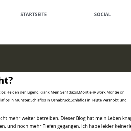
STARTSEITE
SOCIAL
ht?
los
,
Helden der Jugend
,
Krank
,
Mein Senf dazu!
,
Montie @ work
,
Montie on
laflos in Münster
,
Schlaflos in Osnabrück
,
Schlaflos in Telgte
,
Versnobt und
ht mehr weiter betreiben. Dieser Blog hat mein Leben kn
hen, und noch mehr Tiefen gegangen. Ich habe leider keinerl