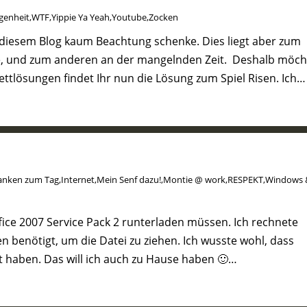
genheit
,
WTF
,
Yippie Ya Yeah
,
Youtube
,
Zocken
d diesem Blog kaum Beachtung schenke. Dies liegt aber zum
tze, und zum anderen an der mangelnden Zeit. Deshalb möch
ttlösungen findet Ihr nun die Lösung zum Spiel Risen. Ich…
anken zum Tag
,
Internet
,
Mein Senf dazu!
,
Montie @ work
,
RESPEKT
,
Windows 
fice 2007 Service Pack 2 runterladen müssen. Ich rechnete
n benötigt, um die Datei zu ziehen. Ich wusste wohl, dass
 haben. Das will ich auch zu Hause haben 🙂…