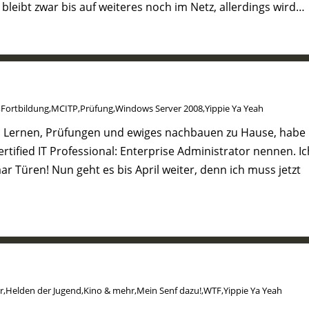
bleibt zwar bis auf weiteres noch im Netz, allerdings wird…
,
Fortbildung
,
MCITP
,
Prüfung
,
Windows Server 2008
,
Yippie Ya Yeah
t, Lernen, Prüfungen und ewiges nachbauen zu Hause, habe 
Certified IT Professional: Enterprise Administrator nennen. Ic
r Türen! Nun geht es bis April weiter, denn ich muss jetzt
r
,
Helden der Jugend
,
Kino & mehr
,
Mein Senf dazu!
,
WTF
,
Yippie Ya Yeah