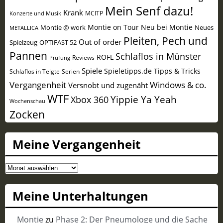
Mein Senf dazu!
Krank
MCITP
Konzerte und Musik
Montie on Tour
Neu bei Montie
Montie @ work
Neues
METALLICA
Pleiten, Pech und
Out of order
Spielzeug
OPTIFAST 52
Pannen
Schlaflos in Münster
ROFL
Reviews
Prüfung
Spiele
Spieletipps.de
Tipps & Tricks
Schlaflos in Telgte
Serien
Vergangenheit
Windows & co.
Versnobt und zugenäht
WTF
Yippie Ya Yeah
Xbox 360
Wochenschau
Zocken
Meine Vergangenheit
Meine
Vergangenheit
Meine Unterhaltungen
Montie
zu
Phase 2: Der Pneumologe und die Sache