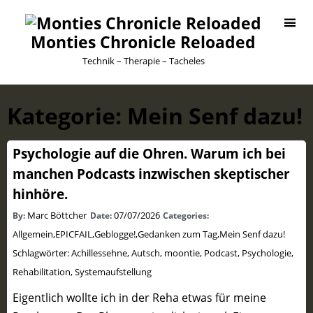
Monties Chronicle Reloaded
Technik – Therapie – Tacheles
Kategorie:
Mein Senf dazu!
Psychologie auf die Ohren. Warum ich bei
manchen Podcasts inzwischen skeptischer
hinhöre.
Marc Böttcher
07/07/2026
By:
Date:
Categories:
Allgemein
,
EPICFAIL
,
Geblogge!
,
Gedanken zum Tag
,
Mein Senf dazu!
Schlagwörter:
Achillessehne
,
Autsch
,
moontie
,
Podcast
,
Psychologie
,
Rehabilitation
,
Systemaufstellung
Eigentlich wollte ich in der Reha etwas für meine