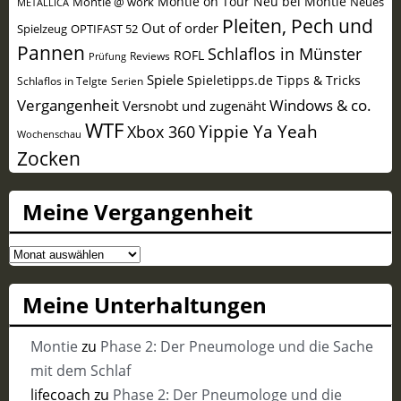
Montie on Tour
Neu bei Montie
Montie @ work
Neues
METALLICA
Pleiten, Pech und
Out of order
Spielzeug
OPTIFAST 52
Pannen
Schlaflos in Münster
ROFL
Reviews
Prüfung
Spiele
Spieletipps.de
Tipps & Tricks
Schlaflos in Telgte
Serien
Vergangenheit
Windows & co.
Versnobt und zugenäht
WTF
Yippie Ya Yeah
Xbox 360
Wochenschau
Zocken
Meine Vergangenheit
Meine
Vergangenheit
Meine Unterhaltungen
Montie
zu
Phase 2: Der Pneumologe und die Sache
mit dem Schlaf
lifecoach
zu
Phase 2: Der Pneumologe und die