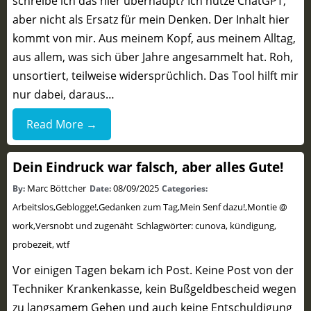
schreibe ich das hier überhaupt? Ich nutze ChatGPT,
aber nicht als Ersatz für mein Denken. Der Inhalt hier
kommt von mir. Aus meinem Kopf, aus meinem Alltag,
aus allem, was sich über Jahre angesammelt hat. Roh,
unsortiert, teilweise widersprüchlich. Das Tool hilft mir
nur dabei, daraus…
Read More →
Dein Eindruck war falsch, aber alles Gute!
Marc Böttcher
08/09/2025
By:
Date:
Categories:
Arbeitslos
,
Geblogge!
,
Gedanken zum Tag
,
Mein Senf dazu!
,
Montie @
work
,
Versnobt und zugenäht
Schlagwörter:
cunova
,
kündigung
,
probezeit
,
wtf
Vor einigen Tagen bekam ich Post. Keine Post von der
Techniker Krankenkasse, kein Bußgeldbescheid wegen
zu langsamem Gehen und auch keine Entschuldigung