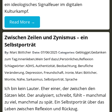
ein ideologisches Signalfeuer im digitalen
Kulturkampf.
Read More →
Zwischen Zeilen und Zynismus – ein
Selbstporträt
Marc Böttcher
07/06/2025
Geblogge!
,
Gedanken
By:
Date:
Categories:
zum Tag
,
Innenleben
,
Mein Senf dazu!
,
Persönliches
,
Reflexion
Schlagwörter:
ADHS
,
Authentizität
,
Beobachtung
,
Berufliche
Veränderung
,
Depression
,
Freundschaft
,
Ironie
,
Marc Böttcher
,
Montie
,
Nähe
,
Sarkasmus
,
Selbstporträt
,
Sprache
Ich bin kein Lauter. Eher einer, der zwischen den
Sätzen lebt. Der analysiert, schreibt, fühlt – manchmal
zu viel, manchmal zu spät. Ein Selbstporträt über das
Leben zwischen Reflexion und Rückzug.