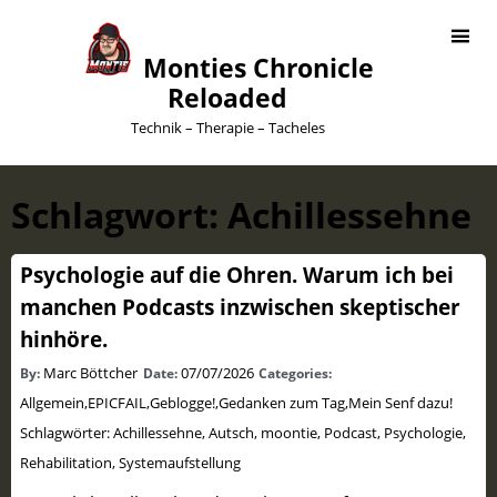
Monties Chronicle
Reloaded
Technik – Therapie – Tacheles
Schlagwort:
Achillessehne
Psychologie auf die Ohren. Warum ich bei
manchen Podcasts inzwischen skeptischer
hinhöre.
Marc Böttcher
07/07/2026
By:
Date:
Categories:
Allgemein
,
EPICFAIL
,
Geblogge!
,
Gedanken zum Tag
,
Mein Senf dazu!
Schlagwörter:
Achillessehne
,
Autsch
,
moontie
,
Podcast
,
Psychologie
,
Rehabilitation
,
Systemaufstellung