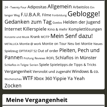
Allgemein
Adipositas
Arbeitslos
24 - Twenty Four
Ein
Geblogge!
F.U.B.A.R.
Filme
langer Weg
Fortbildung
Gedanken zum Tag
Helden der Jugend
Gottlos
Internet
Killerspiele
Komplettlösungen
Kino & mehr
Mein Senf dazu!
Krank
MCITP
Konzerte und Musik
Montie on Tour
Neu bei Montie
Montie @ work
Neues
METALLICA
Pleiten, Pech und
Out of order
Spielzeug
OPTIFAST 52
Pannen
Schlaflos in Münster
ROFL
Reviews
Prüfung
Spiele
Spieletipps.de
Tipps & Tricks
Schlaflos in Telgte
Serien
Vergangenheit
Windows & co.
Versnobt und zugenäht
WTF
Yippie Ya Yeah
Xbox 360
Wochenschau
Zocken
Meine Vergangenheit