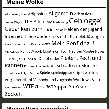
Meine Wolke
Allgemein
Adipositas
Arbeitslos
24 - Twenty Four
Ein
Geblogge!
F.U.B.A.R.
Filme
langer Weg
Fortbildung
Gedanken zum Tag
Helden der Jugend
Gottlos
Internet
Killerspiele
Komplettlösungen
Kino & mehr
Mein Senf dazu!
Krank
MCITP
Konzerte und Musik
Montie on Tour
Neu bei Montie
Montie @ work
Neues
METALLICA
Pleiten, Pech und
Out of order
Spielzeug
OPTIFAST 52
Pannen
Schlaflos in Münster
ROFL
Reviews
Prüfung
Spiele
Spieletipps.de
Tipps & Tricks
Schlaflos in Telgte
Serien
Vergangenheit
Windows & co.
Versnobt und zugenäht
WTF
Yippie Ya Yeah
Xbox 360
Wochenschau
Zocken
Meine Vergangenheit