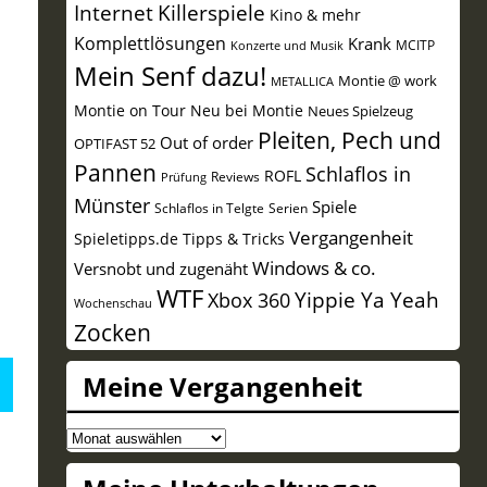
Internet
Killerspiele
Kino & mehr
Komplettlösungen
Krank
MCITP
Konzerte und Musik
Mein Senf dazu!
Montie @ work
METALLICA
Montie on Tour
Neu bei Montie
Neues Spielzeug
Pleiten, Pech und
Out of order
OPTIFAST 52
Pannen
Schlaflos in
ROFL
Reviews
Prüfung
Münster
Spiele
Schlaflos in Telgte
Serien
Vergangenheit
Spieletipps.de
Tipps & Tricks
Windows & co.
Versnobt und zugenäht
WTF
Yippie Ya Yeah
Xbox 360
Wochenschau
Zocken
Meine Vergangenheit
Meine