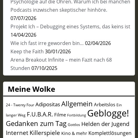
Psychologie auf die Ohren. Warum ich bei manchen
Podcasts inzwischen skeptischer hinhöre.
07/07/2026
Projekt Ich – Debugging eines Systems, das keins ist
14/04/2026
Wie ich fast irre geworden bin…
02/04/2026
Keep the Faith
30/01/2026
Arena Breakout Infinite – mein Fazit nach 68
Stunden
07/10/2025
Meine Wolke
Allgemein
Adipositas
Arbeitslos
24 - Twenty Four
Ein
Geblogge!
F.U.B.A.R.
Filme
langer Weg
Fortbildung
Gedanken zum Tag
Helden der Jugend
Gottlos
Internet
Killerspiele
Komplettlösungen
Kino & mehr