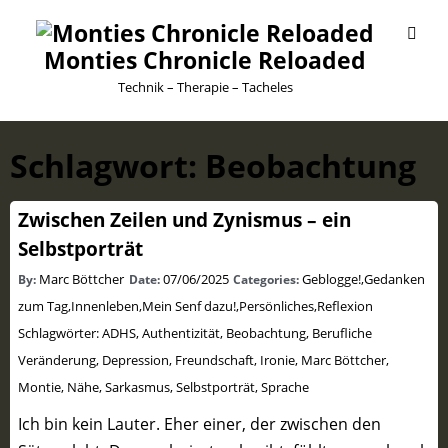
Monties Chronicle Reloaded
Technik – Therapie – Tacheles
Schlagwort:
Beobachtung
Zwischen Zeilen und Zynismus – ein
Selbstporträt
Marc Böttcher
07/06/2025
Geblogge!
,
Gedanken
By:
Date:
Categories:
zum Tag
,
Innenleben
,
Mein Senf dazu!
,
Persönliches
,
Reflexion
Schlagwörter:
ADHS
,
Authentizität
,
Beobachtung
,
Berufliche
Veränderung
,
Depression
,
Freundschaft
,
Ironie
,
Marc Böttcher
,
Montie
,
Nähe
,
Sarkasmus
,
Selbstporträt
,
Sprache
Ich bin kein Lauter. Eher einer, der zwischen den