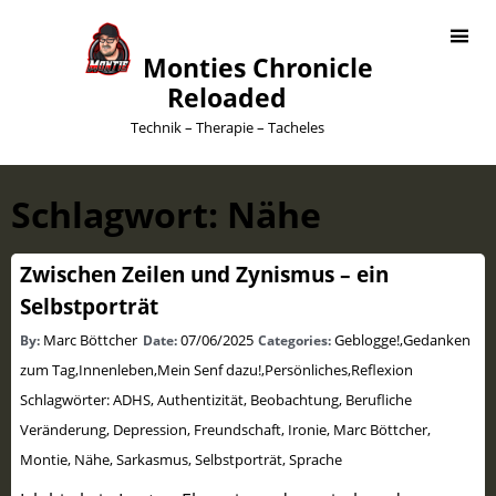
Monties Chronicle
Reloaded
Technik – Therapie – Tacheles
Schlagwort:
Nähe
Zwischen Zeilen und Zynismus – ein
Selbstporträt
Marc Böttcher
07/06/2025
Geblogge!
,
Gedanken
By:
Date:
Categories:
zum Tag
,
Innenleben
,
Mein Senf dazu!
,
Persönliches
,
Reflexion
Schlagwörter:
ADHS
,
Authentizität
,
Beobachtung
,
Berufliche
Veränderung
,
Depression
,
Freundschaft
,
Ironie
,
Marc Böttcher
,
Montie
,
Nähe
,
Sarkasmus
,
Selbstporträt
,
Sprache