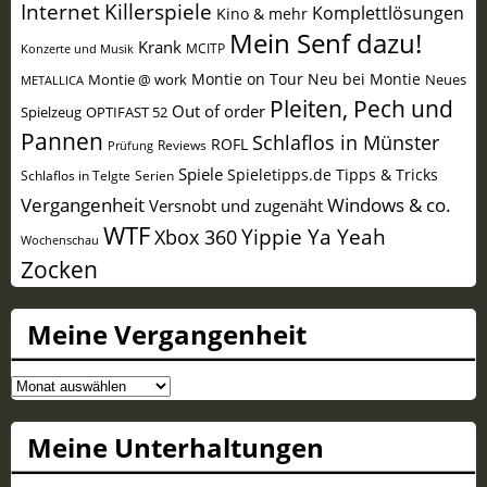
Internet
Killerspiele
Komplettlösungen
Kino & mehr
Mein Senf dazu!
Krank
MCITP
Konzerte und Musik
Montie on Tour
Neu bei Montie
Montie @ work
Neues
METALLICA
Pleiten, Pech und
Out of order
Spielzeug
OPTIFAST 52
Pannen
Schlaflos in Münster
ROFL
Reviews
Prüfung
Spiele
Spieletipps.de
Tipps & Tricks
Schlaflos in Telgte
Serien
Vergangenheit
Windows & co.
Versnobt und zugenäht
WTF
Yippie Ya Yeah
Xbox 360
Wochenschau
Zocken
Meine Vergangenheit
Meine
Vergangenheit
Meine Unterhaltungen