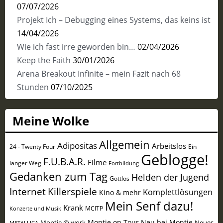
07/07/2026
Projekt Ich – Debugging eines Systems, das keins ist
14/04/2026
Wie ich fast irre geworden bin…
02/04/2026
Keep the Faith
30/01/2026
Arena Breakout Infinite – mein Fazit nach 68
Stunden
07/10/2025
Meine Wolke
Allgemein
Adipositas
Arbeitslos
24 - Twenty Four
Ein
Geblogge!
F.U.B.A.R.
Filme
langer Weg
Fortbildung
Gedanken zum Tag
Helden der Jugend
Gottlos
Internet
Killerspiele
Komplettlösungen
Kino & mehr
Mein Senf dazu!
Krank
MCITP
Konzerte und Musik
Montie on Tour
Neu bei Montie
Montie @ work
Neues
METALLICA