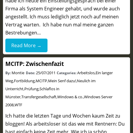
habe ich heute ein Einstellungsgespräch bei einer
Firma als System Engineer gehabt, und wurde auch
angestellt. Ich muss lediglich jetzt noch auf meinen
Vertrag warten. Ich habe nun mal meine ganzen
Bestrebungen…
Read More →
MCITP: Zwischenfazit
Montie
25/07/2011
Arbeitslos
,
Ein langer
By:
Date:
Categories:
Weg
,
Fortbildung
,
MCITP
,
Mein Senf dazu!
,
Neulich im
Unterricht
,
Prüfung
,
Schlaflos in
Münster
,
Transfergesellschaft
,
Windows & co.
,
Windows Server
2008
,
WTF
Ich hatte die letzten Tage und Wochen kaum Zeit zu
bloggen! Als arbeitsloser ist das wie mit Rentnern: Du
hast einfach keine Zeit mehr. Wie ich ja schön