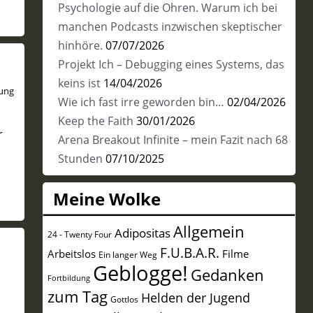
Psychologie auf die Ohren. Warum ich bei
manchen Podcasts inzwischen skeptischer
hinhöre.
07/07/2026
Projekt Ich – Debugging eines Systems, das
keins ist
14/04/2026
ung
Wie ich fast irre geworden bin…
02/04/2026
Keep the Faith
30/01/2026
r
Arena Breakout Infinite – mein Fazit nach 68
Stunden
07/10/2025
Meine Wolke
Allgemein
Adipositas
24 - Twenty Four
F.U.B.A.R.
Arbeitslos
Filme
Ein langer Weg
Geblogge!
Gedanken
Fortbildung
zum Tag
Helden der Jugend
Gottlos