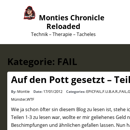
Monties Chronicle
Reloaded
Technik – Therapie – Tacheles
Kategorie:
FAIL
Auf den Pott gesetzt – Teil
Montie
17/01/2012
EPICFAIL
,
F.U.B.A.R.
,
FAIL
,
G
By:
Date:
Categories:
Münster
,
WTF
Wie ja schon öfter sin diesem Blog zu lesen ist, stehe 
Teilen 1-3 zu lesen war, wollte er mir geliehenes Geld 
Beschimpfungen und ähnlichen gefallen lassen. Nun h