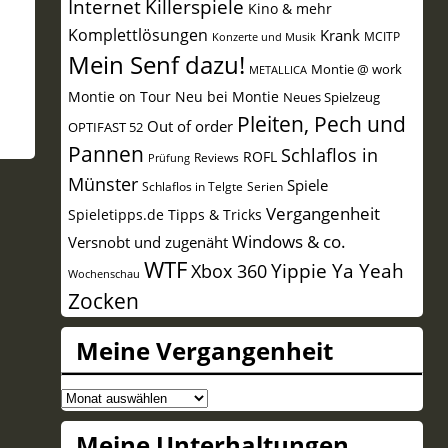
Internet
Killerspiele
Kino & mehr
Komplettlösungen
Krank
MCITP
Konzerte und Musik
Mein Senf dazu!
Montie @ work
METALLICA
Montie on Tour
Neu bei Montie
Neues Spielzeug
Pleiten, Pech und
Out of order
OPTIFAST 52
Pannen
Schlaflos in
ROFL
Reviews
Prüfung
Münster
Spiele
Schlaflos in Telgte
Serien
Vergangenheit
Spieletipps.de
Tipps & Tricks
Windows & co.
Versnobt und zugenäht
WTF
Yippie Ya Yeah
Xbox 360
Wochenschau
Zocken
Meine Vergangenheit
Meine
Meine Unterhaltungen