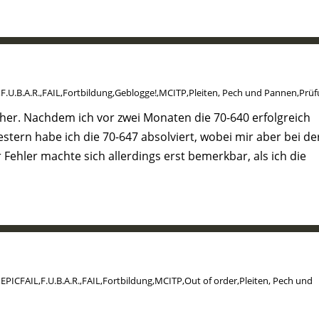
,
F.U.B.A.R.
,
FAIL
,
Fortbildung
,
Geblogge!
,
MCITP
,
Pleiten, Pech und Pannen
,
Prüf
er. Nachdem ich vor zwei Monaten die 70-640 erfolgreich
stern habe ich die 70-647 absolviert, wobei mir aber bei de
 Fehler machte sich allerdings erst bemerkbar, als ich die
,
EPICFAIL
,
F.U.B.A.R.
,
FAIL
,
Fortbildung
,
MCITP
,
Out of order
,
Pleiten, Pech und