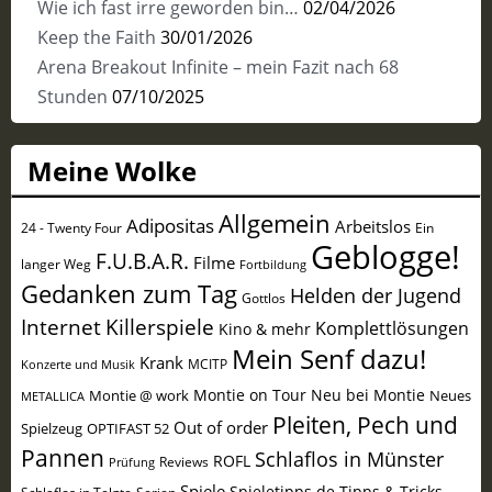
Wie ich fast irre geworden bin…
02/04/2026
Keep the Faith
30/01/2026
Arena Breakout Infinite – mein Fazit nach 68
Stunden
07/10/2025
Meine Wolke
Allgemein
Adipositas
Arbeitslos
24 - Twenty Four
Ein
Geblogge!
F.U.B.A.R.
Filme
langer Weg
Fortbildung
Gedanken zum Tag
Helden der Jugend
Gottlos
Internet
Killerspiele
Komplettlösungen
Kino & mehr
Mein Senf dazu!
Krank
MCITP
Konzerte und Musik
Montie on Tour
Neu bei Montie
Montie @ work
Neues
METALLICA
Pleiten, Pech und
Out of order
Spielzeug
OPTIFAST 52
Pannen
Schlaflos in Münster
ROFL
Reviews
Prüfung
Spiele
Spieletipps.de
Tipps & Tricks
Schlaflos in Telgte
Serien