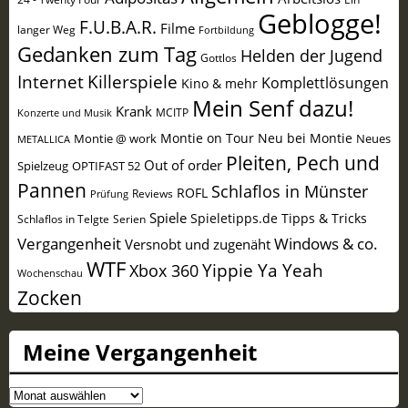
Geblogge!
F.U.B.A.R.
Filme
langer Weg
Fortbildung
Gedanken zum Tag
Helden der Jugend
Gottlos
Internet
Killerspiele
Komplettlösungen
Kino & mehr
Mein Senf dazu!
Krank
MCITP
Konzerte und Musik
Montie on Tour
Neu bei Montie
Montie @ work
Neues
METALLICA
Pleiten, Pech und
Out of order
Spielzeug
OPTIFAST 52
Pannen
Schlaflos in Münster
ROFL
Reviews
Prüfung
Spiele
Spieletipps.de
Tipps & Tricks
Schlaflos in Telgte
Serien
Vergangenheit
Windows & co.
Versnobt und zugenäht
WTF
Yippie Ya Yeah
Xbox 360
Wochenschau
Zocken
Meine Vergangenheit
Meine