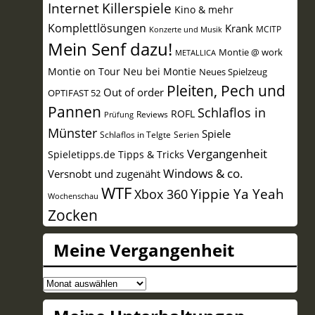
Internet
Killerspiele
Kino & mehr
Komplettlösungen
Krank
MCITP
Konzerte und Musik
Mein Senf dazu!
Montie @ work
METALLICA
Montie on Tour
Neu bei Montie
Neues Spielzeug
Pleiten, Pech und
Out of order
OPTIFAST 52
Pannen
Schlaflos in
ROFL
Reviews
Prüfung
Münster
Spiele
Schlaflos in Telgte
Serien
Vergangenheit
Spieletipps.de
Tipps & Tricks
Windows & co.
Versnobt und zugenäht
WTF
Yippie Ya Yeah
Xbox 360
Wochenschau
Zocken
Meine Vergangenheit
Meine