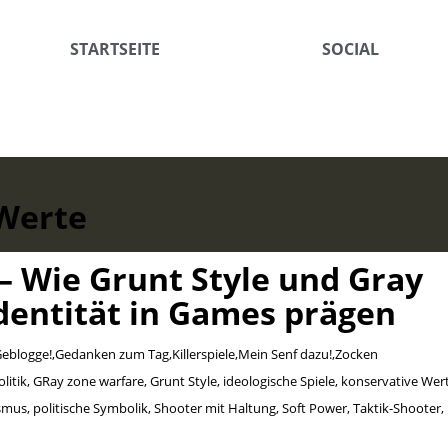
STARTSEITE
SOCIAL
Werte
– Wie Grunt Style und Gray
Identität in Games prägen
eblogge!
,
Gedanken zum Tag
,
Killerspiele
,
Mein Senf dazu!
,
Zocken
litik
,
GRay zone warfare
,
Grunt Style
,
ideologische Spiele
,
konservative Wer
ismus
,
politische Symbolik
,
Shooter mit Haltung
,
Soft Power
,
Taktik-Shooter
,