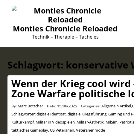
Monties Chronicle Reloaded
Technik – Therapie – Tacheles
Schlagwort:
konservative 
Wenn der Krieg cool wird 
Zone Warfare politische 
Marc Böttcher
15/06/2025
Allgemein
,
Artikel
,
G
By:
Date:
Categories:
Schlagwörter:
digitale Identität
,
digitale Kriegsführung
,
Gaming und Po
Kulturkampf
,
Militär in Videospielen
,
Militär-Ästhetik
,
MilSim
,
Patriot
taktisches Gameplay
,
US Veteranen
,
Veteranenmode