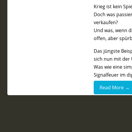
Krieg ist kein Spi
Doch was passiert
verkaufen?
Und was, wenn die
offen, aber spür
Das jüngste Beisp
sich nun mit de
Was wie eine simp
Signalfeuer im di
Read More →